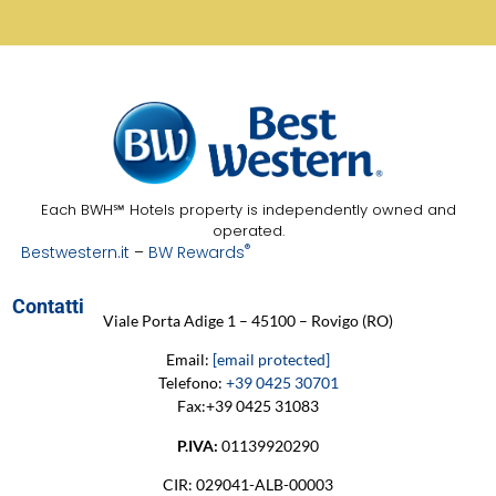
Each BWH℠ Hotels property is independently owned and
operated.
®
Bestwestern.it
–
BW Rewards
Contatti
Viale Porta Adige 1 – 45100 – Rovigo (RO)
Email:
[email protected]
Telefono:
+39 0425 30701
Fax:+39 0425 31083
P.IVA:
01139920290
CIR: 029041-ALB-00003