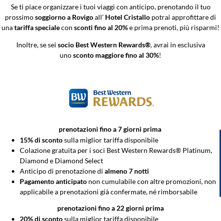
Se ti piace organizzare i tuoi viaggi con anticipo, prenotando il tuo
prossimo
soggiorno a Rovigo
all’
Hotel
Cristallo
potrai approfittare di
una
tariffa speciale
con
sconti fino al 20%
e prima prenoti, più risparmi!
Inoltre, se sei
socio Best Western Rewards®
, avrai in esclusiva
uno
sconto maggiore fino al 30%
!
prenotazioni fino a 7 giorni prima
15% di sconto
sulla miglior tariffa disponibile
Colazione gratuita per i soci Best Western Rewards® Platinum,
Diamond e Diamond Select
Anticipo di prenotazione di
almeno 7 notti
Pagamento anticipato
non cumulabile con altre promozioni, non
applicabile a prenotazioni già confermate, né rimborsabile
prenotazioni fino a 22 giorni prima
20% di sconto
sulla miglior tariffa disponibile