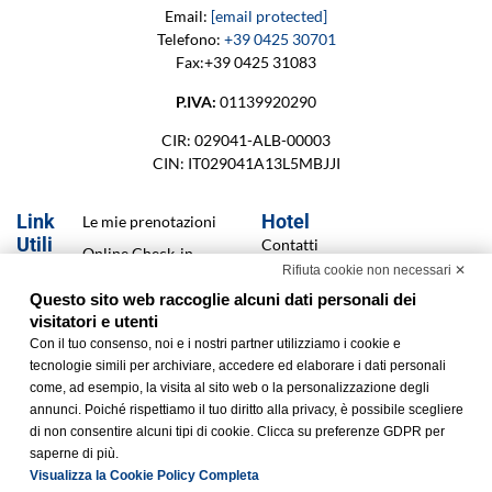
Email:
[email protected]
Telefono:
+39 0425 30701
Fax:+39 0425 31083
P.IVA:
01139920290
CIR: 029041-ALB-00003
CIN: IT029041A13L5MBJJI
Link
Hotel
Le mie prenotazioni
Utili
Contatti
Online Check-in
Rifiuta cookie non necessari ✕
Iscrizione Newsletter
Cookie Policy
Questo sito web raccoglie alcuni dati personali dei
Servizi
Privacy Policy
visitatori e utenti
Offerte
Con il tuo consenso, noi e i nostri partner utilizziamo i cookie e
Dichiarazione di
tecnologie simili per archiviare, accedere ed elaborare i dati personali
accessibilità
Finanziamenti
come, ad esempio, la visita al sito web o la personalizzazione degli
Modifica preferenze
annunci. Poiché rispettiamo il tuo diritto alla privacy, è possibile scegliere
Cookie
di non consentire alcuni tipi di cookie. Clicca su preferenze GDPR per
saperne di più.
Visualizza la Cookie Policy Completa
Realizzato da
BWH Hotels Italia S.c.p.a.
– Società Benefit © All