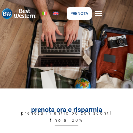
PRENOTA
prenota ora e risparmia
prenota in anticipo con sconti
fino al 20%